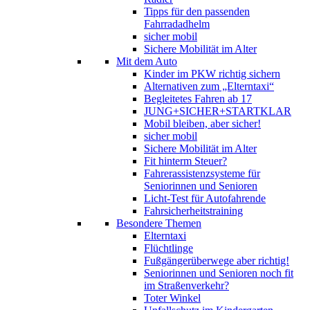
Tipps für den passenden
Fahrradadhelm
sicher mobil
Sichere Mobilität im Alter
Mit dem Auto
Kinder im PKW richtig sichern
Alternativen zum „Elterntaxi“
Begleitetes Fahren ab 17
JUNG+SICHER+STARTKLAR
Mobil bleiben, aber sicher!
sicher mobil
Sichere Mobilität im Alter
Fit hinterm Steuer?
Fahrerassistenzsysteme für
Seniorinnen und Senioren
Licht-Test für Autofahrende
Fahrsicherheitstraining
Besondere Themen
Elterntaxi
Flüchtlinge
Fußgängerüberwege aber richtig!
Seniorinnen und Senioren noch fit
im Straßenverkehr?
Toter Winkel