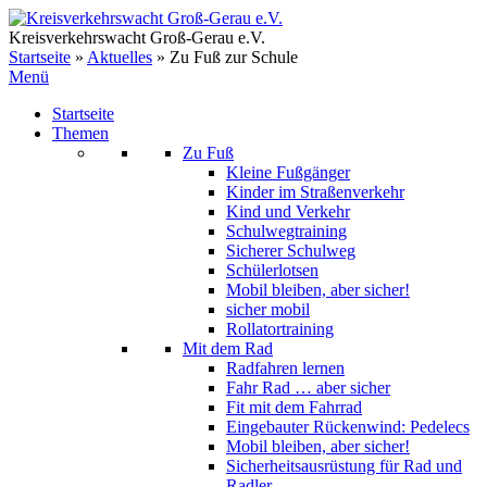
Zum
Inhalt
Kreisverkehrswacht Groß-Gerau e.V.
springen
Startseite
»
Aktuelles
»
Zu Fuß zur Schule
Menü
Startseite
Themen
Zu Fuß
Kleine Fußgänger
Kinder im Straßenverkehr
Kind und Verkehr
Schulwegtraining
Sicherer Schulweg
Schülerlotsen
Mobil bleiben, aber sicher!
sicher mobil
Rollatortraining
Mit dem Rad
Radfahren lernen
Fahr Rad … aber sicher
Fit mit dem Fahrrad
Eingebauter Rückenwind: Pedelecs
Mobil bleiben, aber sicher!
Sicherheitsausrüstung für Rad und
Radler