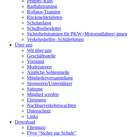
Pedelec-Kurs
Radfahrtraining
Rollator-Training
Rückmeldefahrten
Schulanfang
Schulbusbegleiter
Sicherheitstraining für PKW+Motorradfahrer/-innen
Verkehrshelfer- Schülerlotsen
Über uns
Wir über uns
Geschäftsstelle
Vorstand
Moderatoren
Amtliche Sehteststelle
Mitgliederversammlung
Sponsoren/Unterstützer
Satzung
Mitglied werden
Ehrungen
Nachbarverkehrswachten
Datenschutz
Links
Download
Elterntaxi
Flyer “Sicher zur Schule”