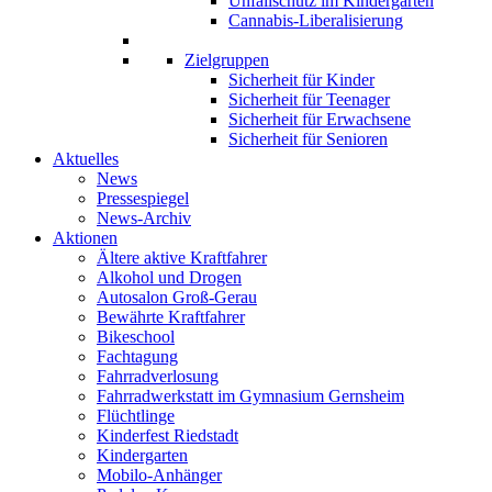
Unfallschutz im Kindergarten
Cannabis-Liberalisierung
Zielgruppen
Sicherheit für Kinder
Sicherheit für Teenager
Sicherheit für Erwachsene
Sicherheit für Senioren
Aktuelles
News
Pressespiegel
News-Archiv
Aktionen
Ältere aktive Kraftfahrer
Alkohol und Drogen
Autosalon Groß-Gerau
Bewährte Kraftfahrer
Bikeschool
Fachtagung
Fahrradverlosung
Fahrradwerkstatt im Gymnasium Gernsheim
Flüchtlinge
Kinderfest Riedstadt
Kindergarten
Mobilo-Anhänger