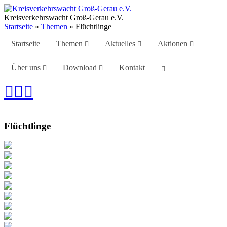
Zum
Inhalt
Kreisverkehrswacht Groß-Gerau e.V.
springen
Startseite
»
Themen
»
Flüchtlinge
Startseite
Themen
Aktuelles
Aktionen
Über uns
Download
Kontakt
Flüchtlinge