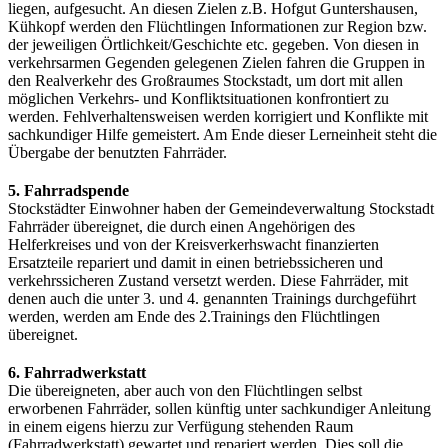
liegen, aufgesucht. An diesen Zielen z.B. Hofgut Guntershausen,
Kühkopf werden den Flüchtlingen Informationen zur Region bzw.
der jeweiligen Örtlichkeit/Geschichte etc. gegeben. Von diesen in
verkehrsarmen Gegenden gelegenen Zielen fahren die Gruppen in
den Realverkehr des Großraumes Stockstadt, um dort mit allen
möglichen Verkehrs- und Konfliktsituationen konfrontiert zu
werden. Fehlverhaltensweisen werden korrigiert und Konflikte mit
sachkundiger Hilfe gemeistert. Am Ende dieser Lerneinheit steht die
Übergabe der benutzten Fahrräder.
5. Fahrradspende
Stockstädter Einwohner haben der Gemeindeverwaltung Stockstadt
Fahrräder übereignet, die durch einen Angehörigen des
Helferkreises und von der Kreisverkerhswacht finanzierten
Ersatzteile repariert und damit in einen betriebssicheren und
verkehrssicheren Zustand versetzt werden. Diese Fahrräder, mit
denen auch die unter 3. und 4. genannten Trainings durchgeführt
werden, werden am Ende des 2.Trainings den Flüchtlingen
übereignet.
6. Fahrradwerkstatt
Die übereigneten, aber auch von den Flüchtlingen selbst
erworbenen Fahrräder, sollen künftig unter sachkundiger Anleitung
in einem eigens hierzu zur Verfügung stehenden Raum
(Fahrradwerkstatt) gewartet und repariert werden. Dies soll die