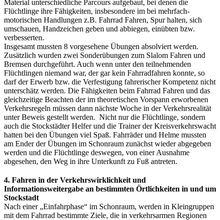
Material unterschiedliche Parcours aufgebaut, bei denen die
Flüchtlinge ihre Fähigkeiten, insbesondere im bei mehrfach-
motorischen Handlungen z.B. Fahrrad Fahren, Spur halten, sich
umschauen, Handzeichen geben und abbiegen, einübten bzw.
verbesserten.
Insgesamt mussten 8 vorgesehene Übungen absolviert werden.
Zusätzlich wurden zwei Sonderübungen zum Slalom Fahren und
Bremsen durchgeführt. Auch wenn unter den teilnehmenden
Flüchtlingen niemand war, der gar kein Fahrradfahren konnte, so
darf der Erwerb bzw. die Verfestigung fahrerischer Kompetenz nicht
unterschätz werden. Die Fähigkeiten beim Fahrrad Fahren und das
gleichzeitige Beachten der im theoretischen Vorspann erworbenen
Verkehrsregeln müssen dann nächste Woche in der Verkehrsrealität
unter Beweis gestellt werden. Nicht nur die Flüchtlinge, sondern
auch die Stockstädter Helfer und die Trainer der Kreisverkehrswacht
hatten bei den Übungen viel Spaß. Fahrräder und Helme mussten
am Ender der Übungen im Schonraum zunächst wieder abgegeben
werden und die Flüchtlinge deswegen, von einer Ausnahme
abgesehen, den Weg in ihre Unterkunft zu Fuß antreten.
4. Fahren in der Verkehrswirklichkeit und
Informationsweitergabe an bestimmten Örtlichkeiten in und um
Stockstadt
Nach einer „Einfahrphase“ im Schonraum, werden in Kleingruppen
mit dem Fahrrad bestimmte Ziele, die in verkehrsarmen Regionen