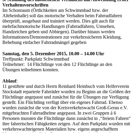
Verhaltensvorschriften
Im Schonraum (Örtlichkeiten am Schwimmbad bzw. der
Altrheinhalle) soll das motorische Verhalten beim Fahrradfahren
überprüft, ausgebaut und trainiert werden. Dies gilt auch für
mehrfachmotorische Handlungen (Fahrradfahren, Umsehen,
Handzeichen geben und Abbiegen). Darüber hinaus werden
Informationen/Demonstrationen zur verkehrssicheren Kleidung,
Behebung einfacher Fahrradmängel gegeben
Samstag, den 5. Dezember 2015, 10.00 – 14.00 Uhr
Treffpunkt: Parkplatz Schwimmbad
Teilnehmer: 14 Flüchtlinge von den 12 Flüchtlinge an den
Übungen teilnehmen konnten.
Ablauf
:
11 gestiftete und durch Herrn Reinhard Heinbuch vom Helferverein
Stockstadt reparierte Fahrräder wurden zu Beginn an die Größen der
Flüchtlinge angepasst und zunächst für die Übungen zur Verfügung
gestellt. Ein Flüchtling verfügt über ein eigenes Fahrrad. Ebenso
wurden zunächst die von der Kreisverkehrswacht Groß-Gerau e.V.
mitgebrachten Fahrradhelme angepasst. In zwei Gruppen á 6
Personen mussten die Flüchtlinge dann zunächst in ‚“freiem Fahren“
ihre fahrerischen Fähigkeiten zeigen. Auf dem Parkplatz wurden mit
verkehrswachteigenen Materialien bzw. eigens angeschafftem