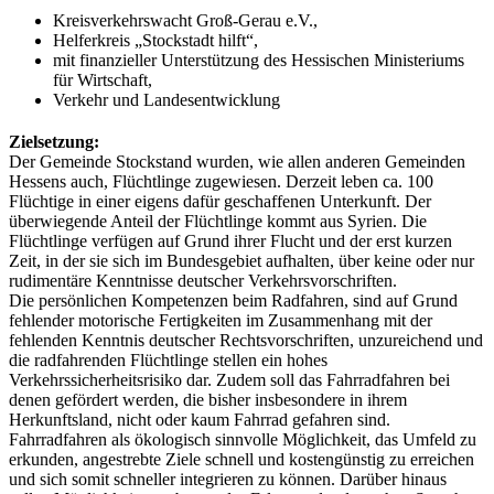
Kreisverkehrswacht Groß-Gerau e.V.,
Helferkreis „Stockstadt hilft“,
mit finanzieller Unterstützung des Hessischen Ministeriums
für Wirtschaft,
Verkehr und Landesentwicklung
Zielsetzung:
Der Gemeinde Stockstand wurden, wie allen anderen Gemeinden
Hessens auch, Flüchtlinge zugewiesen. Derzeit leben ca. 100
Flüchtige in einer eigens dafür geschaffenen Unterkunft. Der
überwiegende Anteil der Flüchtlinge kommt aus Syrien. Die
Flüchtlinge verfügen auf Grund ihrer Flucht und der erst kurzen
Zeit, in der sie sich im Bundesgebiet aufhalten, über keine oder nur
rudimentäre Kenntnisse deutscher Verkehrsvorschriften.
Die persönlichen Kompetenzen beim Radfahren, sind auf Grund
fehlender motorische Fertigkeiten im Zusammenhang mit der
fehlenden Kenntnis deutscher Rechtsvorschriften, unzureichend und
die radfahrenden Flüchtlinge stellen ein hohes
Verkehrssicherheitsrisiko dar. Zudem soll das Fahrradfahren bei
denen gefördert werden, die bisher insbesondere in ihrem
Herkunftsland, nicht oder kaum Fahrrad gefahren sind.
Fahrradfahren als ökologisch sinnvolle Möglichkeit, das Umfeld zu
erkunden, angestrebte Ziele schnell und kostengünstig zu erreichen
und sich somit schneller integrieren zu können. Darüber hinaus