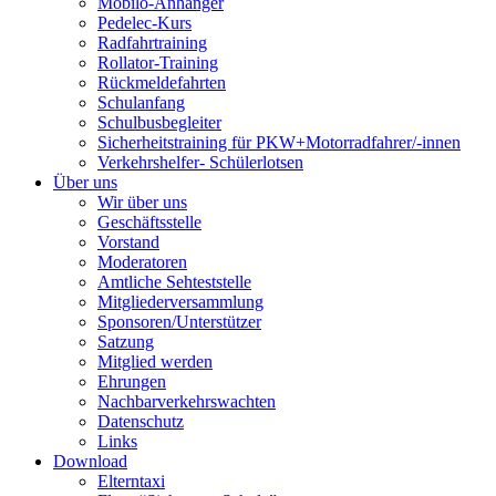
Mobilo-Anhänger
Pedelec-Kurs
Radfahrtraining
Rollator-Training
Rückmeldefahrten
Schulanfang
Schulbusbegleiter
Sicherheitstraining für PKW+Motorradfahrer/-innen
Verkehrshelfer- Schülerlotsen
Über uns
Wir über uns
Geschäftsstelle
Vorstand
Moderatoren
Amtliche Sehteststelle
Mitgliederversammlung
Sponsoren/Unterstützer
Satzung
Mitglied werden
Ehrungen
Nachbarverkehrswachten
Datenschutz
Links
Download
Elterntaxi