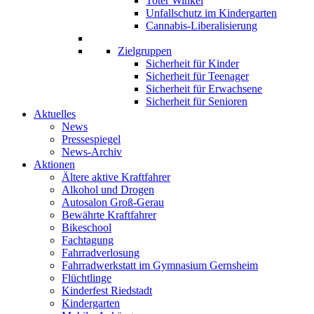
Toter Winkel
Unfallschutz im Kindergarten
Cannabis-Liberalisierung
Zielgruppen
Sicherheit für Kinder
Sicherheit für Teenager
Sicherheit für Erwachsene
Sicherheit für Senioren
Aktuelles
News
Pressespiegel
News-Archiv
Aktionen
Ältere aktive Kraftfahrer
Alkohol und Drogen
Autosalon Groß-Gerau
Bewährte Kraftfahrer
Bikeschool
Fachtagung
Fahrradverlosung
Fahrradwerkstatt im Gymnasium Gernsheim
Flüchtlinge
Kinderfest Riedstadt
Kindergarten