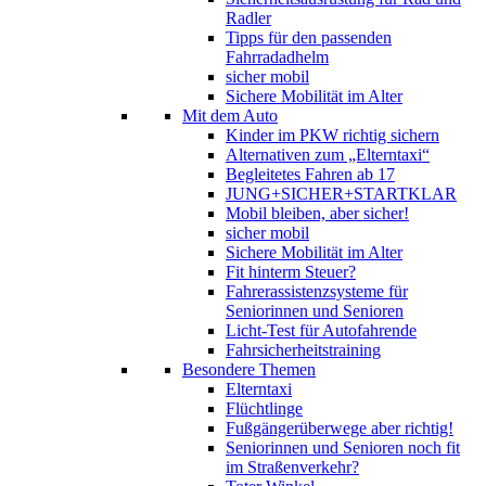
Radler
Tipps für den passenden
Fahrradadhelm
sicher mobil
Sichere Mobilität im Alter
Mit dem Auto
Kinder im PKW richtig sichern
Alternativen zum „Elterntaxi“
Begleitetes Fahren ab 17
JUNG+SICHER+STARTKLAR
Mobil bleiben, aber sicher!
sicher mobil
Sichere Mobilität im Alter
Fit hinterm Steuer?
Fahrerassistenzsysteme für
Seniorinnen und Senioren
Licht-Test für Autofahrende
Fahrsicherheitstraining
Besondere Themen
Elterntaxi
Flüchtlinge
Fußgängerüberwege aber richtig!
Seniorinnen und Senioren noch fit
im Straßenverkehr?