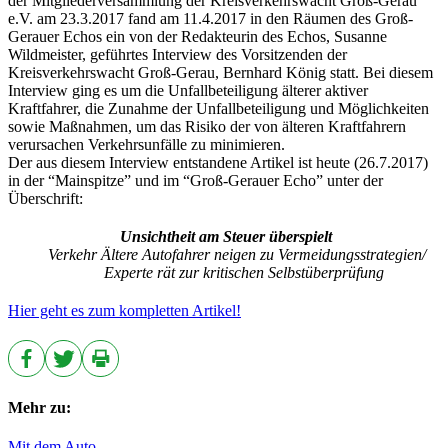
der Mitgliederversammlung der Kreisverkehrswacht Groß-Gerau
e.V. am 23.3.2017 fand am 11.4.2017 in den Räumen des Groß-
Gerauer Echos ein von der Redakteurin des Echos, Susanne
Wildmeister, geführtes Interview des Vorsitzenden der
Kreisverkehrswacht Groß-Gerau, Bernhard König statt. Bei diesem
Interview ging es um die Unfallbeteiligung älterer aktiver
Kraftfahrer, die Zunahme der Unfallbeteiligung und Möglichkeiten
sowie Maßnahmen, um das Risiko der von älteren Kraftfahrern
verursachen Verkehrsunfälle zu minimieren.
Der aus diesem Interview entstandene Artikel ist heute (26.7.2017)
in der “Mainspitze” und im “Groß-Gerauer Echo” unter der
Überschrift:
Unsichtheit am Steuer überspielt
Verkehr Ältere Autofahrer neigen zu Vermeidungsstrategien/
Experte rät zur kritischen Selbstüberprüfung
Hier geht es zum kompletten Artikel!
Mehr zu:
Mit dem Auto