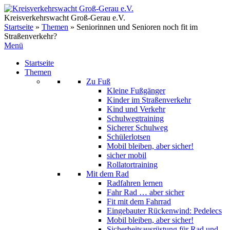
Zum
Inhalt
Kreisverkehrswacht Groß-Gerau e.V.
springen
Startseite
»
Themen
»
Seniorinnen und Senioren noch fit im
Straßenverkehr?
Menü
Startseite
Themen
Zu Fuß
Kleine Fußgänger
Kinder im Straßenverkehr
Kind und Verkehr
Schulwegtraining
Sicherer Schulweg
Schülerlotsen
Mobil bleiben, aber sicher!
sicher mobil
Rollatortraining
Mit dem Rad
Radfahren lernen
Fahr Rad … aber sicher
Fit mit dem Fahrrad
Eingebauter Rückenwind: Pedelecs
Mobil bleiben, aber sicher!
Sicherheitsausrüstung für Rad und