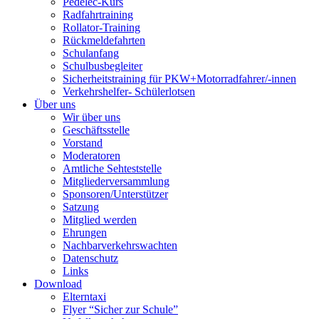
Pedelec-Kurs
Radfahrtraining
Rollator-Training
Rückmeldefahrten
Schulanfang
Schulbusbegleiter
Sicherheitstraining für PKW+Motorradfahrer/-innen
Verkehrshelfer- Schülerlotsen
Über uns
Wir über uns
Geschäftsstelle
Vorstand
Moderatoren
Amtliche Sehteststelle
Mitgliederversammlung
Sponsoren/Unterstützer
Satzung
Mitglied werden
Ehrungen
Nachbarverkehrswachten
Datenschutz
Links
Download
Elterntaxi
Flyer “Sicher zur Schule”