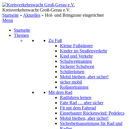
Zum
Inhalt
Kreisverkehrswacht Groß-Gerau e.V.
springen
Startseite
»
Aktuelles
»
Hol- und Bringzone eingerichtet
Menü
Startseite
Themen
Zu Fuß
Kleine Fußgänger
Kinder im Straßenverkehr
Kind und Verkehr
Schulwegtraining
Sicherer Schulweg
Schülerlotsen
Mobil bleiben, aber sicher!
sicher mobil
Rollatortraining
Mit dem Rad
Radfahren lernen
Fahr Rad … aber sicher
Fit mit dem Fahrrad
Eingebauter Rückenwind: Pedelecs
Mobil bleiben, aber sicher!
Sicherheitsausrüstung für Rad und
Radler