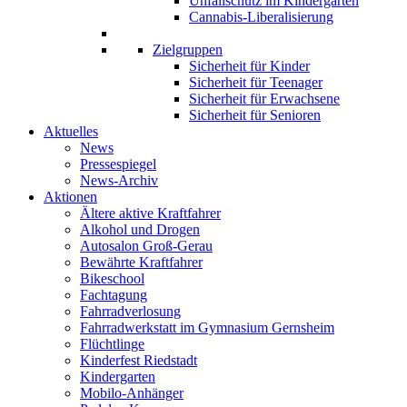
Unfallschutz im Kindergarten
Cannabis-Liberalisierung
Zielgruppen
Sicherheit für Kinder
Sicherheit für Teenager
Sicherheit für Erwachsene
Sicherheit für Senioren
Aktuelles
News
Pressespiegel
News-Archiv
Aktionen
Ältere aktive Kraftfahrer
Alkohol und Drogen
Autosalon Groß-Gerau
Bewährte Kraftfahrer
Bikeschool
Fachtagung
Fahrradverlosung
Fahrradwerkstatt im Gymnasium Gernsheim
Flüchtlinge
Kinderfest Riedstadt
Kindergarten
Mobilo-Anhänger