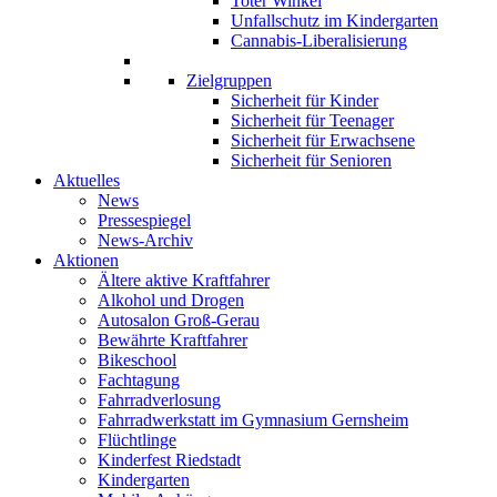
Toter Winkel
Unfallschutz im Kindergarten
Cannabis-Liberalisierung
Zielgruppen
Sicherheit für Kinder
Sicherheit für Teenager
Sicherheit für Erwachsene
Sicherheit für Senioren
Aktuelles
News
Pressespiegel
News-Archiv
Aktionen
Ältere aktive Kraftfahrer
Alkohol und Drogen
Autosalon Groß-Gerau
Bewährte Kraftfahrer
Bikeschool
Fachtagung
Fahrradverlosung
Fahrradwerkstatt im Gymnasium Gernsheim
Flüchtlinge
Kinderfest Riedstadt
Kindergarten