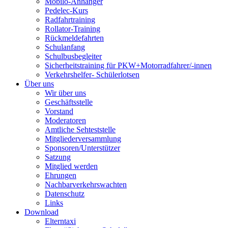
Mobilo-Anhänger
Pedelec-Kurs
Radfahrtraining
Rollator-Training
Rückmeldefahrten
Schulanfang
Schulbusbegleiter
Sicherheitstraining für PKW+Motorradfahrer/-innen
Verkehrshelfer- Schülerlotsen
Über uns
Wir über uns
Geschäftsstelle
Vorstand
Moderatoren
Amtliche Sehteststelle
Mitgliederversammlung
Sponsoren/Unterstützer
Satzung
Mitglied werden
Ehrungen
Nachbarverkehrswachten
Datenschutz
Links
Download
Elterntaxi