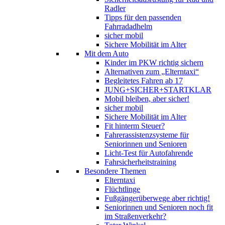
Radler
Tipps für den passenden
Fahrradadhelm
sicher mobil
Sichere Mobilität im Alter
Mit dem Auto
Kinder im PKW richtig sichern
Alternativen zum „Elterntaxi“
Begleitetes Fahren ab 17
JUNG+SICHER+STARTKLAR
Mobil bleiben, aber sicher!
sicher mobil
Sichere Mobilität im Alter
Fit hinterm Steuer?
Fahrerassistenzsysteme für
Seniorinnen und Senioren
Licht-Test für Autofahrende
Fahrsicherheitstraining
Besondere Themen
Elterntaxi
Flüchtlinge
Fußgängerüberwege aber richtig!
Seniorinnen und Senioren noch fit
im Straßenverkehr?