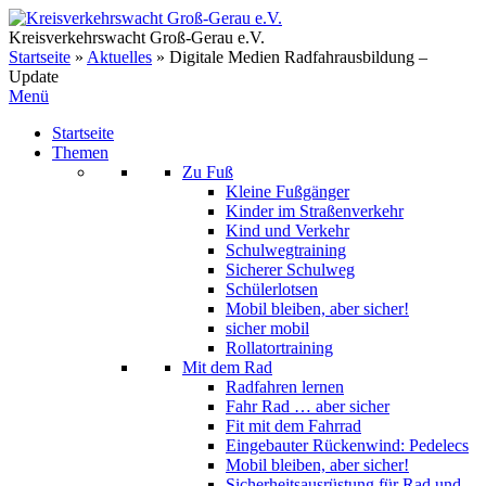
Zum
Inhalt
Kreisverkehrswacht Groß-Gerau e.V.
springen
Startseite
»
Aktuelles
»
Digitale Medien Radfahrausbildung –
Update
Menü
Startseite
Themen
Zu Fuß
Kleine Fußgänger
Kinder im Straßenverkehr
Kind und Verkehr
Schulwegtraining
Sicherer Schulweg
Schülerlotsen
Mobil bleiben, aber sicher!
sicher mobil
Rollatortraining
Mit dem Rad
Radfahren lernen
Fahr Rad … aber sicher
Fit mit dem Fahrrad
Eingebauter Rückenwind: Pedelecs
Mobil bleiben, aber sicher!
Sicherheitsausrüstung für Rad und