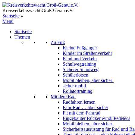
Zum
Inhalt
Kreisverkehrswacht Groß-Gerau e.V.
springen
Startseite
»
Menü
Startseite
Themen
Zu Fuß
Kleine Fußgänger
Kinder im Straßenverkehr
Kind und Verkehr
Schulwegtraining
Sicherer Schulweg
Schülerlotsen
Mobil bleiben, aber sicher!
sicher mobil
Rollatortraining
Mit dem Rad
Radfahren lernen
Fahr Rad … aber sicher
Fit mit dem Fahrrad
Eingebauter Rückenwind: Pedelecs
Mobil bleiben, aber sicher!
Sicherheitsausrüstung für Rad und Ra
Tipps für den passenden Fahrradadhe