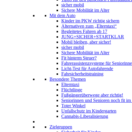
sicher mobil
Sichere Mobilität im Alter
Mit dem Auto
Kinder im PKW richtig sichern
Alternativen zum „Elterntaxi“
Begleitetes Fahren ab 17
JUNG+SICHER+STARTKLAR
Mobil bleiben, aber sicher!
sicher mobil
Sichere Mobilität im Alter
Fit hinterm Steuer?
Fahrerassistenzsysteme für Seniorinn
Licht-Test für Autofahrende
Fahrsicherheitstraining
Besondere Themen
Elterntaxi
Flüchtlinge
Fußgängerüberwege aber richtig!
Seniorinnen und Senioren noch fit im
Toter Winkel
Unfallschutz im Kindergarten
Cannabis-Liberalisierung
Zielgruppen