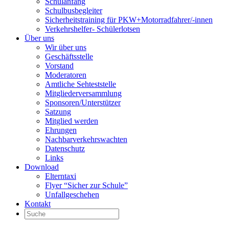
Schulanfang
Schulbusbegleiter
Sicherheitstraining für PKW+Motorradfahrer/-innen
Verkehrshelfer- Schülerlotsen
Über uns
Wir über uns
Geschäftsstelle
Vorstand
Moderatoren
Amtliche Sehteststelle
Mitgliederversammlung
Sponsoren/Unterstützer
Satzung
Mitglied werden
Ehrungen
Nachbarverkehrswachten
Datenschutz
Links
Download
Elterntaxi
Flyer “Sicher zur Schule”
Unfallgeschehen
Kontakt