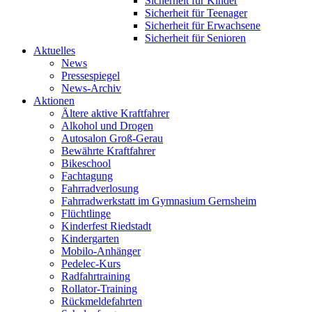
Sicherheit für Kinder
Sicherheit für Teenager
Sicherheit für Erwachsene
Sicherheit für Senioren
Aktuelles
News
Pressespiegel
News-Archiv
Aktionen
Ältere aktive Kraftfahrer
Alkohol und Drogen
Autosalon Groß-Gerau
Bewährte Kraftfahrer
Bikeschool
Fachtagung
Fahrradverlosung
Fahrradwerkstatt im Gymnasium Gernsheim
Flüchtlinge
Kinderfest Riedstadt
Kindergarten
Mobilo-Anhänger
Pedelec-Kurs
Radfahrtraining
Rollator-Training
Rückmeldefahrten